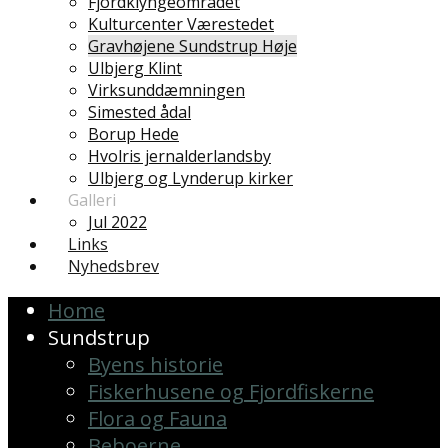
Fjordklyngeområdet
Kulturcenter Værestedet
Gravhøjene Sundstrup Høje
Ulbjerg Klint
Virksunddæmningen
Simested ådal
Borup Hede
Hvolris jernalderlandsby
Ulbjerg og Lynderup kirker
Galleri
Jul 2022
Links
Nyhedsbrev
Home
Sundstrup
Byens historie
Fiskerhusene og Fjordfiskerne
Flora og Fauna
Beboerne