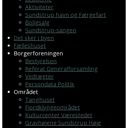
Aktiviteter
Sundstrup havn og Færgefart
Boligsalg
Sundstrup-sangen
Det sker i byen
Fælleshuset
Borgerforeningen
Bestyrelsen
Referat Generalforsamling
Vedtægter
Persondata Politik
Området
Tanghuset
Fjordklyngeområdet
Kulturcenter Værestedet
Gravhøjene Sundstrup Høje