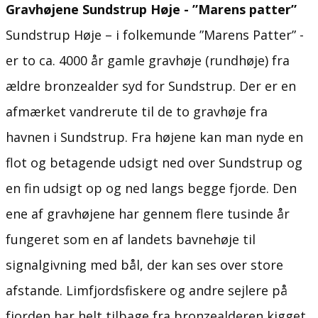
Gravhøjene Sundstrup Høje - ”Marens patter”
Sundstrup Høje – i folkemunde ”Marens Patter” -
er to ca. 4000 år gamle gravhøje (rundhøje) fra
ældre bronzealder syd for Sundstrup. Der er en
afmærket vandrerute til de to gravhøje fra
havnen i Sundstrup. Fra højene kan man nyde en
flot og betagende udsigt ned over Sundstrup og
en fin udsigt op og ned langs begge fjorde. Den
ene af gravhøjene har gennem flere tusinde år
fungeret som en af landets bavnehøje til
signalgivning med bål, der kan ses over store
afstande. Limfjordsfiskere og andre sejlere på
fjorden har helt tilbage fra bronzealderen kigget