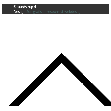
© sundstrup.dk
Design:
Sortgrafisk - responsivt webdesign