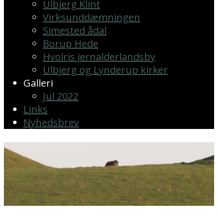
Ulbjerg Klint
Virksunddæmningen
Simested ådal
Borup Hede
Hvolris jernalderlandsby
Ulbjerg og Lynderup kirker
Galleri
Jul 2022
Links
Nyhedsbrev