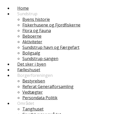
Home
Sundstrup
Byens historie
Fiskerhusene og Fjordfiskerne
Flora og Fauna
Beboerne
Aktiviteter
Sundstrup havn og Færgefart
Boligsalg
Sundstrup-sangen
Det sker i byen
Fælleshuset
Borgerforeningen
Bestyrelsen
Referat Generalforsamling
Vedtægter
Persondata Politik
Området
Tanghuset