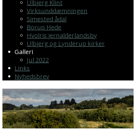
Ulbjerg Klint
Virksunddæmningen
Simested ådal
Borup Hede
Hvolris jernalderlandsby
Ulbjerg og Lynderup kirker
Galleri
Jul 2022
Links
Nyhedsbrev