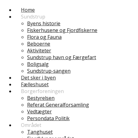
Home
Sundstrup
Byens historie
Fiskerhusene og Fjordfiskerne
Flora og Fauna
Beboerne
Aktiviteter
Sundstrup havn og Færgefart
Boligsalg
Sundstrup-sangen
Det sker i byen
Fælleshuset
Borgerforeningen
Bestyrelsen
Referat Generalforsamling
Vedtægter
Persondata Politik
Området
Tanghuset