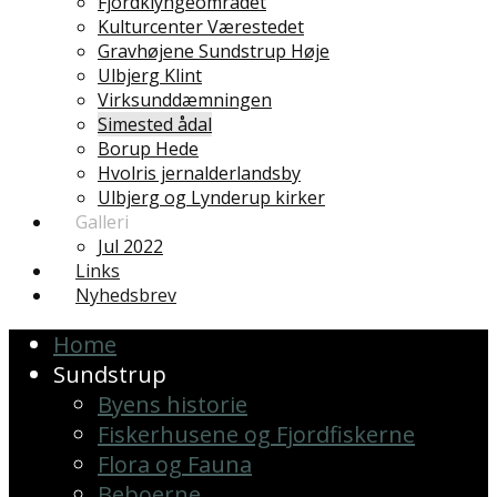
Fjordklyngeområdet
Kulturcenter Værestedet
Gravhøjene Sundstrup Høje
Ulbjerg Klint
Virksunddæmningen
Simested ådal
Borup Hede
Hvolris jernalderlandsby
Ulbjerg og Lynderup kirker
Galleri
Jul 2022
Links
Nyhedsbrev
Home
Sundstrup
Byens historie
Fiskerhusene og Fjordfiskerne
Flora og Fauna
Beboerne