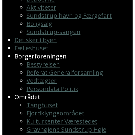
Aktiviteter
Sundstrup havn og Færgefart
Boligsalg
Sundstrup-sangen
Det sker i byen
Fælleshuset
Borgerforeningen
Bestyrelsen
Referat Generalforsamling
Vedtægter
Persondata Politik
Området
Tanghuset
Fjordklyngeområdet
Kulturcenter Værestedet
Gravhøjene Sundstrup Høje