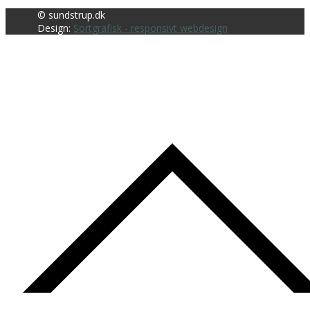
© sundstrup.dk
Design:
Sortgrafisk - responsivt webdesign