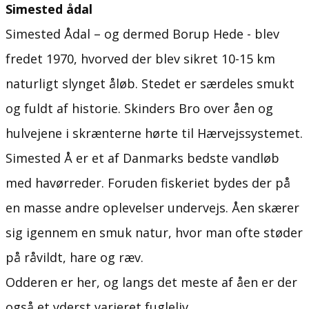
Simested ådal
Simested Ådal – og dermed Borup Hede - blev
fredet 1970, hvorved der blev sikret 10-15 km
naturligt slynget åløb. Stedet er særdeles smukt
og fuldt af historie. Skinders Bro over åen og
hulvejene i skrænterne hørte til Hærvejssystemet.
Simested Å er et af Danmarks bedste vandløb
med havørreder. Foruden fiskeriet bydes der på
en masse andre oplevelser undervejs. Åen skærer
sig igennem en smuk natur, hvor man ofte støder
på råvildt, hare og ræv.
Odderen er her, og langs det meste af åen er der
også et yderst varieret fugleliv.