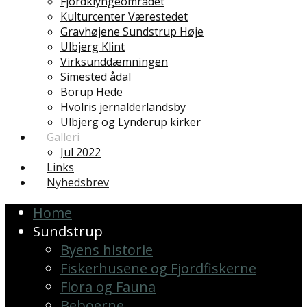
Fjordklyngeområdet
Kulturcenter Værestedet
Gravhøjene Sundstrup Høje
Ulbjerg Klint
Virksunddæmningen
Simested ådal
Borup Hede
Hvolris jernalderlandsby
Ulbjerg og Lynderup kirker
Galleri
Jul 2022
Links
Nyhedsbrev
Home
Sundstrup
Byens historie
Fiskerhusene og Fjordfiskerne
Flora og Fauna
Beboerne