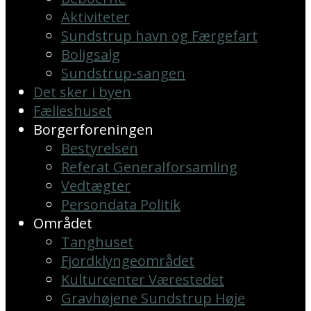
Aktiviteter
Sundstrup havn og Færgefart
Boligsalg
Sundstrup-sangen
Det sker i byen
Fælleshuset
Borgerforeningen
Bestyrelsen
Referat Generalforsamling
Vedtægter
Persondata Politik
Området
Tanghuset
Fjordklyngeområdet
Kulturcenter Værestedet
Gravhøjene Sundstrup Høje