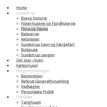
Home
Sundstrup
Byens historie
Fiskerhusene og Fjordfiskerne
Flora og Fauna
Beboerne
Aktiviteter
Sundstrup havn og Færgefart
Boligsalg
Sundstrup-sangen
Det sker i byen
Fælleshuset
Borgerforeningen
Bestyrelsen
Referat Generalforsamling
Vedtægter
Persondata Politik
Området
Tanghuset