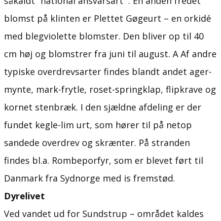
såkaldt ”national ansvarsart”'. En anden fredet
blomst på klinten er Plettet Gøgeurt – en orkidé
med blegviolette blomster. Den bliver op til 40
cm høj og blomstrer fra juni til august. A Af andre
typiske overdrevsarter findes blandt andet ager-
mynte, mark-frytle, roset-springklap, flipkrave og
kornet stenbræk. I den sjældne afdeling er der
fundet kegle-lim urt, som hører til på netop
sandede overdrev og skrænter. På stranden
findes bl.a. Rombeporfyr, som er blevet ført til
Danmark fra Sydnorge med is fremstød.
Dyrelivet
Ved vandet ud for Sundstrup – området kaldes