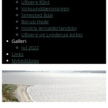
Ulbjerg Klint
Virksunddæmningen
Simested ådal
Borup Hede
Hvolris jernalderlandsby
Ulbjerg og Lynderup kirker
Galleri
Jul 2022
Links
Nyhedsbrev